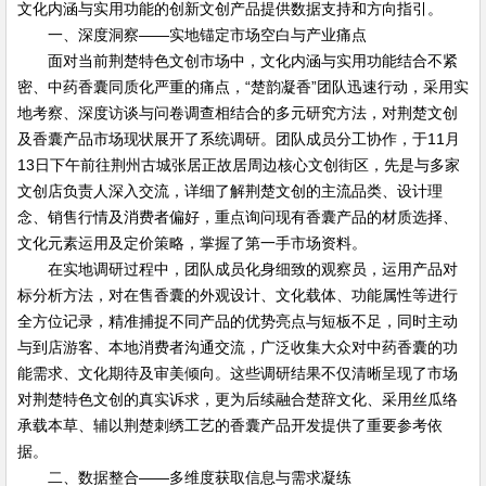
文化内涵与实用功能的创新文创产品提供数据支持和方向指引。
一、深度洞察——实地锚定市场空白与产业痛点
面对当前荆楚特色文创市场中，文化内涵与实用功能结合不紧
密、中药香囊同质化严重的痛点，“楚韵凝香”团队迅速行动，采用实
地考察、深度访谈与问卷调查相结合的多元研究方法，对荆楚文创
及香囊产品市场现状展开了系统调研。团队成员分工协作，于11月
13日下午前往荆州古城张居正故居周边核心文创街区，先是与多家
文创店负责人深入交流，详细了解荆楚文创的主流品类、设计理
念、销售行情及消费者偏好，重点询问现有香囊产品的材质选择、
文化元素运用及定价策略，掌握了第一手市场资料。
在实地调研过程中，团队成员化身细致的观察员，运用产品对
标分析方法，对在售香囊的外观设计、文化载体、功能属性等进行
全方位记录，精准捕捉不同产品的优势亮点与短板不足，同时主动
与到店游客、本地消费者沟通交流，广泛收集大众对中药香囊的功
能需求、文化期待及审美倾向。这些调研结果不仅清晰呈现了市场
对荆楚特色文创的真实诉求，更为后续融合楚辞文化、采用丝瓜络
承载本草、辅以荆楚刺绣工艺的香囊产品开发提供了重要参考依
据。
二、数据整合——多维度获取信息与需求凝练