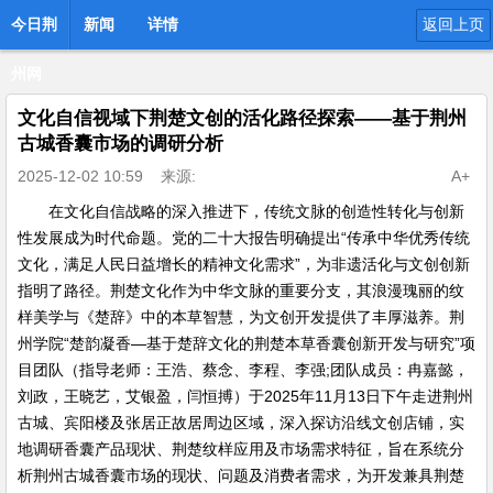
今日荆
新闻
详情
返回上页
州网
文化自信视域下荆楚文创的活化路径探索——基于荆州
古城香囊市场的调研分析
2025-12-02 10:59
来源:
A+
在文化自信战略的深入推进下，传统文脉的创造性转化与创新
性发展成为时代命题。党的二十大报告明确提出“传承中华优秀传统
文化，满足人民日益增长的精神文化需求”，为非遗活化与文创创新
指明了路径。荆楚文化作为中华文脉的重要分支，其浪漫瑰丽的纹
样美学与《楚辞》中的本草智慧，为文创开发提供了丰厚滋养。荆
州学院“楚韵凝香—基于楚辞文化的荆楚本草香囊创新开发与研究”项
目团队（指导老师：王浩、蔡念、李程、李强;团队成员：冉嘉懿，
刘政，王晓艺，艾银盈，闫恒搏）于2025年11月13日下午走进荆州
古城、宾阳楼及张居正故居周边区域，深入探访沿线文创店铺，实
地调研香囊产品现状、荆楚纹样应用及市场需求特征，旨在系统分
析荆州古城香囊市场的现状、问题及消费者需求，为开发兼具荆楚