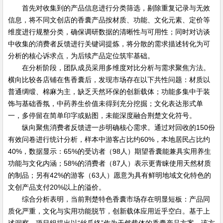
首先对收集到的产品信息进行分类筛选，剔除重复记录与无效
信息，将不同文创店的香囊产品按材质、功能、文化元素、定价等
维度进行规整分类，确保调研数据的清晰性与可用性；同时对访谈
中收集的消费者反馈进行关键词提炼，将分散的需求描述转化为可
分析的核心诉求点，为后续产品定位筑牢基础。
在分析阶段，团队成员采用多维度对比分析与需求聚焦方法。
横向比较各店铺在售香囊后，发现市场存在以下共性问题：材质以
普通绸缎、棉麻为主，缺乏天然环保的创新载体；功能多集中于装
饰与基础香氛，中药养生价值未得到充分挖掘；文化表达形式单
一，多停留在简单印字或贴图，未能深度融合荆楚文化符号。
纵向聚焦消费者反馈进一步明确核心需求。通过对回收的150份
有效问卷进行统计分析，样本中游客占比约60%，本地居民占比约
40%，数据显示：65%的受访者（98人）期望香囊能兼具实用养生
功能与文化内涵；58%的消费者（87人）表示更青睐使用天然材质
的制品；另有42%的游客（63人）愿意为具有鲜明地域文化特色的
文创产品支付20%以上的溢价。
综合分析表明，当前荆楚特色香囊市场存在明显短板：产品同
质化严重，文化与实用功能脱节，创新载体应用近乎空白。基于上