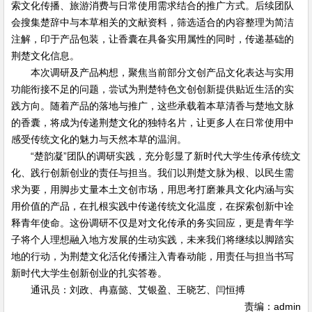
索文化传播、旅游消费与日常使用需求结合的推广方式。后续团队
会搜集楚辞中与本草相关的文献资料，筛选适合的内容整理为简洁
注解，印于产品包装，让香囊在具备实用属性的同时，传递基础的
荆楚文化信息。
本次调研及产品构想，聚焦当前部分文创产品文化表达与实用
功能衔接不足的问题，尝试为荆楚特色文创创新提供贴近生活的实
践方向。随着产品的落地与推广，这些承载着本草清香与楚地文脉
的香囊，将成为传递荆楚文化的独特名片，让更多人在日常使用中
感受传统文化的魅力与天然本草的温润。
“楚韵凝”团队的调研实践，充分彰显了新时代大学生传承传统文
化、践行创新创业的责任与担当。我们以荆楚文脉为根、以民生需
求为要，用脚步丈量本土文创市场，用思考打磨兼具文化内涵与实
用价值的产品，在扎根实践中传递传统文化温度，在探索创新中诠
释青年使命。这份调研不仅是对文化传承的务实回应，更是青年学
子将个人理想融入地方发展的生动实践，未来我们将继续以脚踏实
地的行动，为荆楚文化活化传播注入青春动能，用责任与担当书写
新时代大学生创新创业的扎实答卷。
通讯员：刘政、冉嘉懿、艾银盈、王晓艺、闫恒搏
责编：admin