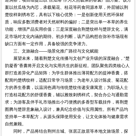
述洞察，项目组提出以“丝瓜络”作为天然载体的香囊产品方案。该方
案以丝瓜络为内芯，承载菊花、桂花等药食同源本草，外层辅以荆
楚纹样刺绣布艺，具有以下核心优势：一是创新使用天然环保材
质，响应多数消费者对天然材料的偏好；二是突出单一本草的养生
功能，增强产品实用价值；三是深度融合荆楚纹样与楚辞文化，满
足市场对文化内涵的期待。初步判断，该产品构想在弥补市场现有
缺口方面有一定作用，具备较强的竞争潜力。
三、文旅融合——场景化推广路径与文化赋能
展望未来，随着荆楚文化传播与文创产业升级的深度融合，“楚
韵凝香”香囊将开启文化与实用共生的新征程。团队聚焦四类核心人
群打造差异化产品矩阵：为学生群体推出薄荷配方的提神香囊，搭
配简约楚绣纹样，适配日常学习场景；为老年人设计陈皮、菊花配
方的养生香囊，以温润色调与传统楚纹传递安康寓意；为职场人士
打造桂花配方的舒缓香囊，辅以雅致刺绣样式，契合办公与通勤需
求；为游客及伴手礼市场推出小巧便携的多香型车载挂件，将荆楚
图腾与楚辞意象融入设计，兼具纪念价值与实用属性。所有产品均
坚持单一本草配方，从源头保障使用安全，让文化体验与健康需求
自然兼顾。
同时，产品将结合荆州古城、张居正故居等本地文旅场景，探