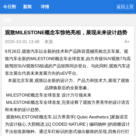
今日荆
新闻
详情
返回上页
州网
观致MILESTONE概念车惊艳亮相，展现未来设计趋势
2020-10-01 13:48
来源:
A+
9月26日,观致汽车以全新的技术和产品阵容震撼亮相北京车展。观
致汽车全新的MILESTONE概念车全球首发,由方舟级SUV观致7与高
能驾控SUV观致5S组成的产品矩阵同步登台。与此同时,观致汽车还
首次展出代表未来发展方向的xEV平台。
本届北京车展,观致以全新的设计力、产品力和技术力,展现了观致
品牌焕新后的全新形象。
MILESTONE概念车全球首发 设计力引领未来
MILESTONE概念车全球首发,完美诠释了观致方界美学的设计语言
和未来的设计趋势。
观致MILESTONE概念车,以方界美学[ Qubic Aesthetics ]家族语言
为设计核心,大胆精进,以[ CODED NATURE | 编码物种 ]的前瞻设计
手法创造新物种。通过车灯标识的形式做出极致的呈现,四角日行灯