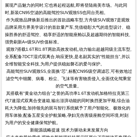
展现产品魅力的同时,它也将起程远航,即将登陆南美市场。与此同
时,新装CN95空滤的高能驾控SUV观致5S也同台亮相。
作为观致品牌焕新后推出的首款战略车型,方舟级SUV观致7是观致
品牌采用方界美学设计的首款量产车,凭借稳彰大气的造型设计、稳
操胜券的舒适驾控、稳享舒适的智能座舱以及超越期待的智能科技,
强势刷新A+级SUV价值标准。
观致7搭载1.6T和1.8T两款高效发动机,动力输出超越同级主流车型,
全系配备7DCT湿式双离合,响应更快,是名副其实的“性能担当”,并以
全维智能安全科技,为用户提供稳如磐石的爱与保护。
高能驾控SUV观致5S,全面换“芯”,标配CN95级空调滤芯,可有效地过
滤空气中细菌、病毒、粉尘、飞沫等有害物质侵入,全面优化驾乘室
的空气质量。
其搭载有“黄金动力组合”之誉的高功率1.6T发动机加格特拉克第三
代7速湿式双离合变速箱,输出澎湃动能的同时换挡更加平顺,综合油
耗大为降低;加持领先的斑马智行系统赋予了用户智能化、极致化的
用车体验;配备五星安全护航策略,孕妇无伤害级座舱空间环境,时刻
为用户的安全健康保驾护航。
新能源战略提速 技术力驱动未来发展方向