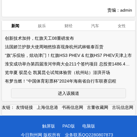
责编：admin
新闻
娱乐
财经
汽车
女性
创新技术加持，红旗天工08重磅发布
法国娇兰护肤大使周翊然惊喜现身杭州武林银泰百货
“旗”乐缤纷，炫动津门！红旗HS3 PHEV & 红旗HS7 PHEV天津上市
淮安成功举办第四届淮河华商大会211个签约项目 总投资1486.4亿元
览华夏 驭昆仑 凯翼昆仑试驾体验营（杭州站）澎湃开场
有梦当燃！“中国体育彩票杯”2024年海南省自行车联赛启程
进入该频道
友链：
友情链接
上海信息港
书画信息网
古董收藏网
古玩信息网
触屏版
PAD版
电脑版
今日荆州网 版权所有
业务联系QQ2280807873