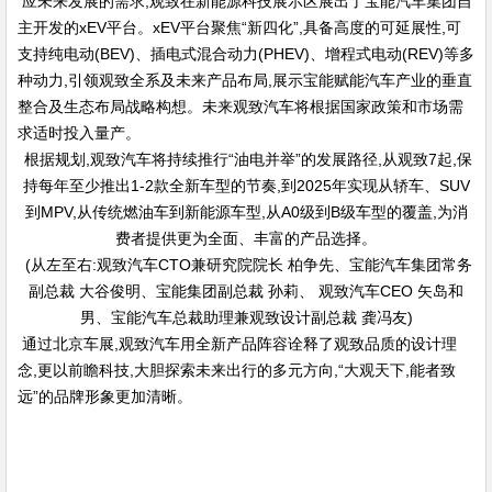
应未来发展的需求,观致在新能源科技展示区展出了宝能汽车集团自
主开发的xEV平台。xEV平台聚焦“新四化”,具备高度的可延展性,可
支持纯电动(BEV)、插电式混合动力(PHEV)、增程式电动(REV)等多
种动力,引领观致全系及未来产品布局,展示宝能赋能汽车产业的垂直
整合及生态布局战略构想。未来观致汽车将根据国家政策和市场需
求适时投入量产。
根据规划,观致汽车将持续推行“油电并举”的发展路径,从观致7起,保
持每年至少推出1-2款全新车型的节奏,到2025年实现从轿车、SUV
到MPV,从传统燃油车到新能源车型,从A0级到B级车型的覆盖,为消
费者提供更为全面、丰富的产品选择。
(从左至右:观致汽车CTO兼研究院院长 柏争先、宝能汽车集团常务
副总裁 大谷俊明、宝能集团副总裁 孙莉、 观致汽车CEO 矢岛和
男、宝能汽车总裁助理兼观致设计副总裁 龚冯友)
通过北京车展,观致汽车用全新产品阵容诠释了观致品质的设计理
念,更以前瞻科技,大胆探索未来出行的多元方向,“大观天下,能者致
远”的品牌形象更加清晰。